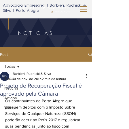
Advocacia Empresarial | Barbieri, Rudnicki &
Silva | Porto Alegre
NOTÍCIAS
Post
Todas
Barbieri, Rudnicki & Silva
Todas
21 de nov. de 2017
2 min de leitura
Projeto de Recuperação Fiscal é
Notícias
aprovado pela Câmara
Artigos
Os contribuintes de Porto Alegre que 
possuem débitos com o Imposto Sobre 
Vídeos
Serviços de Qualquer Natureza (ISSQN) 
poderão aderir ao Refis 2017 e regularizar 
suas pendências junto ao fisco com 